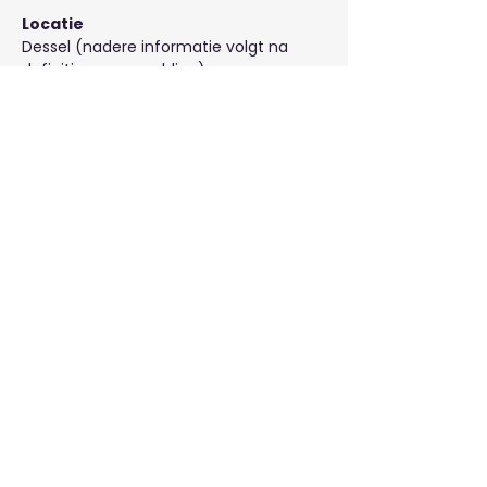
Locatie
Dessel (nadere informatie volgt na 
definitieve aanmelding)
Datum 2026 
donderdag 2 juli
Tijd
08.00 - 16.00 uur
Aantal deelnemers
-  2
Doordat er maar (maximaal) twee 
deelnemers zijn, kan optimaal rekening 
worden gehouden met het 
kennisniveau, de leerdoelen en de 
wensen van de afzonderlijke 
deelnemers.
Prijs
€ 115,00 (dit bedrag is inclusief de huur 